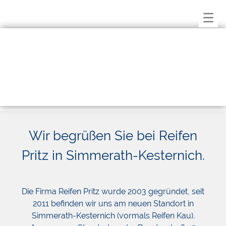
Startseite
Stellenangebote
KFZ-Mechaniker / Mechatroniker
Reifenfachverkäufer/ in
Reifenmonteur
Vulkaniseur / Meister
Aushilfe
Leistungen
Reifenservice
Auto-Service
Autoglas
Wohnwagen / Wohnmobil / Anhängerservice
Kontakt
Wir begrüßen Sie bei Reifen
Anfahrt
Startbackup
Pritz in Simmerath-Kesternich.
Impressum
Datenschutz
Die Firma Reifen Pritz wurde 2003 gegründet, seit
2011 befinden wir uns am neuen Standort in
Simmerath-Kesternich (vormals Reifen Kau).