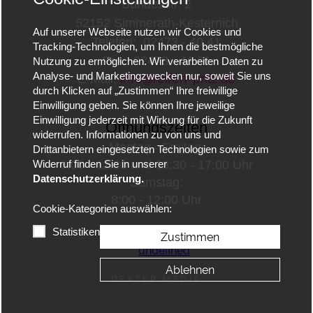
Bundesstr. 2
52152 Simmerath-Kesternich
Auf unserer Webseite nutzen wir Cookies und
Telefon
:
02473 - 40 41
Tracking-Technologien, um Ihnen die bestmögliche
Fax: 02473 - 41 31
Nutzung zu ermöglichen. Wir verarbeiten Daten zu
Analyse- und Marketingzwecken nur, soweit Sie uns
info@reifen-pritz.de
E-Mail:
durch Klicken auf „Zustimmen“ Ihre freiwillige
Einwilligung geben. Sie können Ihre jeweilige
Einwilligung jederzeit mit Wirkung für die Zukunft
Öffnungszeiten
widerrufen. Informationen zu von uns und
Montag - Freitag:
Drittanbietern eingesetzten Technologien sowie zum
8:00 - 12:30 und 13:30 - 17:00 Uhr
Widerruf finden Sie in unserer
Datenschutzerklärung.
Samstag:
8:00 - 12:00 Uhr
Cookie-Kategorien auswählen:
Statistiken
Zustimmen
Ablehnen